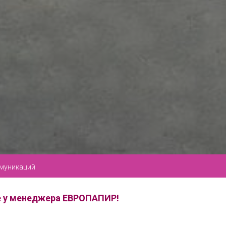
ммуникаций
те у менеджера ЕВРОПАПИР!