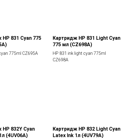
 HP 831 Cyan 775
Картридж HP 831 Light Cyan
5A)
775 мл (CZ698A)
 cyan 775ml CZ695A
HP 831 ink light cyan 775ml
CZ698A
 HP 832Y Cyan
Картридж HP 832 Light Cyan
 1л (4UV06A)
Latex Ink 1л (4UV79A)