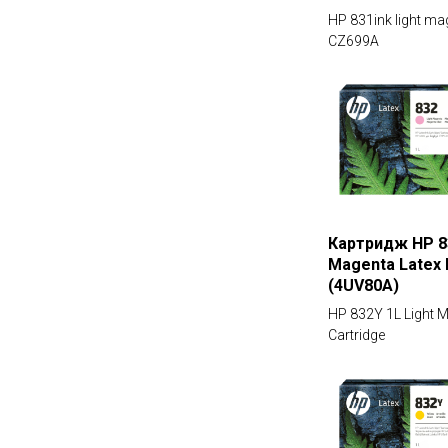
HP 831ink light m
CZ699A
Картридж HP 83
Magenta Latex 
(4UV80A)
HP 832Y 1L Light M
Cartridge