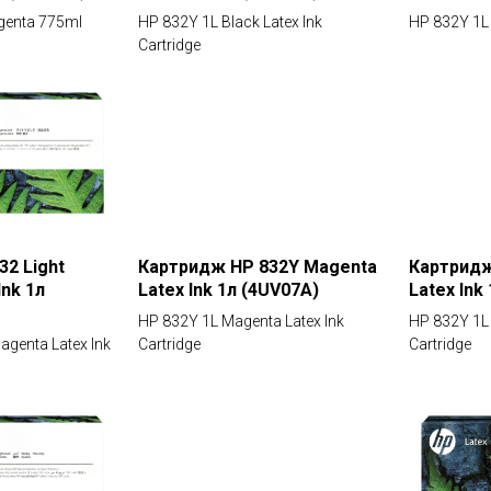
agenta 775ml
HP 832Y 1L Black Latex Ink
HP 832Y 1L 
Cartridge
2 Light
Картридж HP 832Y Magenta
Картридж
Ink 1л
Latex Ink 1л (4UV07A)
Latex Ink
HP 832Y 1L Magenta Latex Ink
HP 832Y 1L 
agenta Latex Ink
Cartridge
Cartridge