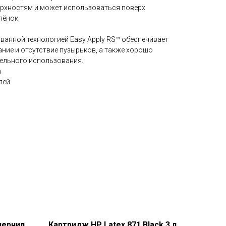
ерхностям и может использоваться поверх
лёнок.
ванной технологией Easy Apply RS™ обеспечивает
ние и отсутствие пузырьков, а также хорошо
тельного использования.
n
лей
чернил
Картридж HP Latex 871 Black 3 л