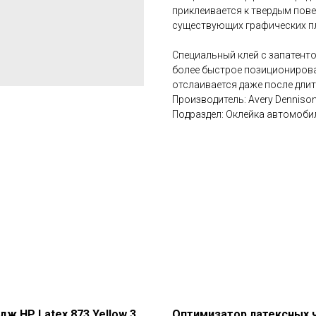
приклеивается к твердым пов
существующих графических п
Специальный клей с запатенто
более быстрое позиционирова
отслаивается даже после дли
Производитель: Avery Denniso
Подраздел: Оклейка автомоби
дж HP Latex 873 Yellow 3
Оптимизатор латексных 