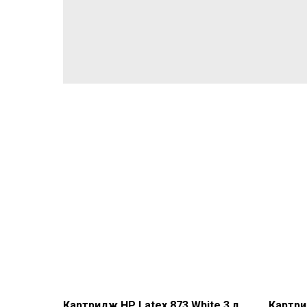
Картридж HP Latex 873 White 3 л
Картри