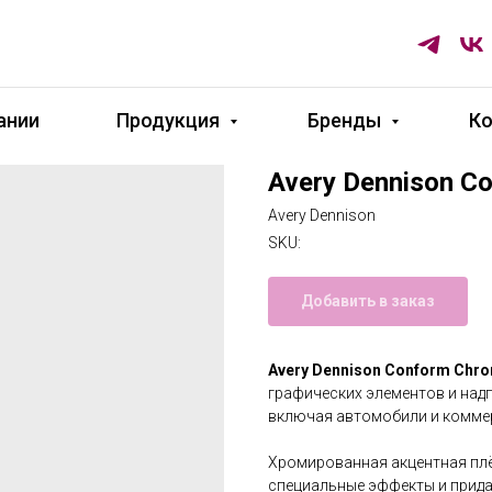
ании
Продукция
Бренды
К
Avery Dennison C
Avery Dennison
SKU:
Добавить в заказ
Avery Dennison Conform Chr
графических элементов и над
включая автомобили и коммер
Хромированная акцентная плё
специальные эффекты и прида