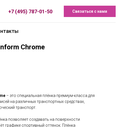
+7 (495) 787-01-50
Связаться с нами
онтакты
onform Chrome
ome
– это специальная плёнка премиум-класса для
писей на различных транспортных средствах,
ческий транспорт.
нка позволяет создавать на поверхности
ёт графике спортивный оттенок. Плёнка